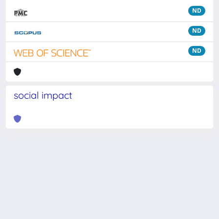
ND
ND
ND
social impact