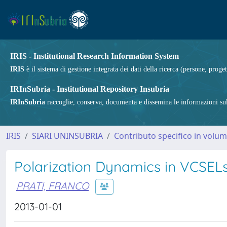
IRIS - Institutional Research Information System
IRIS
è il sistema di gestione integrata dei dati della ricerca (persone, proget
IRInSubria - Institutional Repository Insubria
IRInSubria
raccoglie, conserva, documenta e dissemina le informazioni sulla
IRIS
SIARI UNINSUBRIA
Contributo specifico in volu
Polarization Dynamics in VCSEL
PRATI, FRANCO
2013-01-01