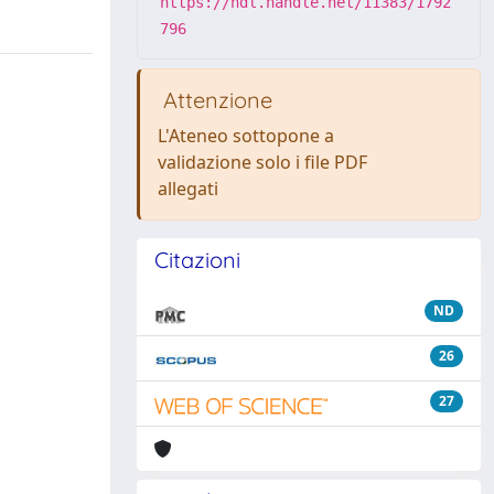
https://hdl.handle.net/11383/1792
796
Attenzione
L'Ateneo sottopone a
validazione solo i file PDF
allegati
Citazioni
ND
26
27