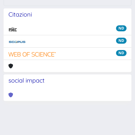
Citazioni
ND
ND
ND
social impact