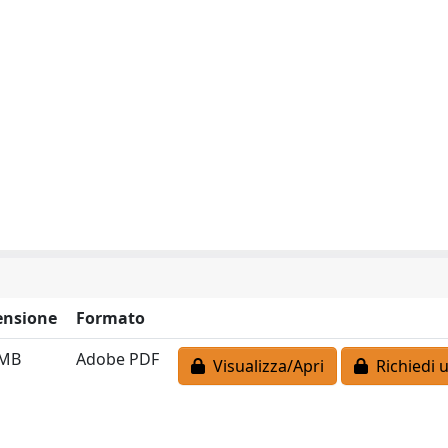
nsione
Formato
 MB
Adobe PDF
Visualizza/Apri
Richiedi 