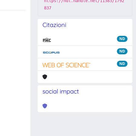
https://hdl.handle.net/11383/1792
837
Citazioni
ND
ND
ND
social impact