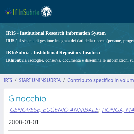
IRIS - Institutional Research Information System
IRIS
è il sistema di gestione integrata dei dati della ricerca (persone, proget
IRInSubria - Institutional Repository Insubria
IRInSubria
raccoglie, conserva, documenta e dissemina le informazioni sulla
IRIS
SIARI UNINSUBRIA
Contributo specifico in volu
Ginocchio
GENOVESE, EUGENIO ANNIBALE
;
RONGA, MA
2008-01-01