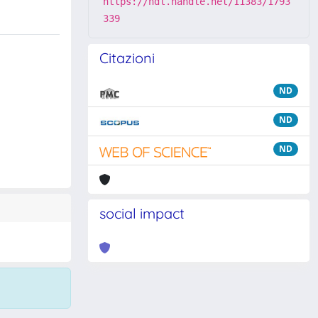
https://hdl.handle.net/11383/1793
339
Citazioni
ND
ND
ND
social impact