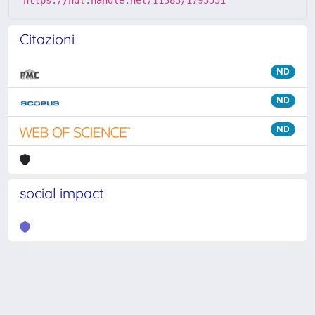
https://hdl.handle.net/11383/1793551
Citazioni
ND
ND
ND
social impact