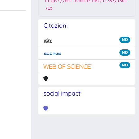
https://hdl.handle.net/11383/1801
715
Citazioni
ND
ND
ND
social impact