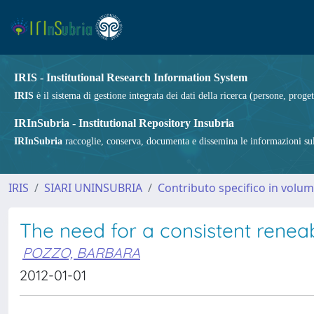
IRIS - Institutional Research Information System
IRIS
è il sistema di gestione integrata dei dati della ricerca (persone, proget
IRInSubria - Institutional Repository Insubria
IRInSubria
raccoglie, conserva, documenta e dissemina le informazioni sulla
IRIS
SIARI UNINSUBRIA
Contributo specifico in volu
The need for a consistent reneab
POZZO, BARBARA
2012-01-01