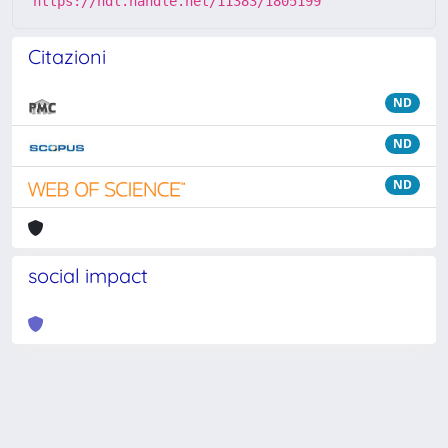
https://hdl.handle.net/11383/1805199
Citazioni
ND
ND
ND
social impact