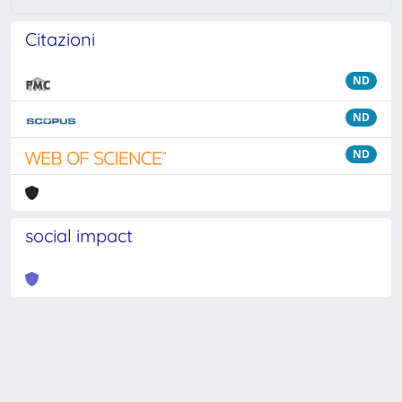
Citazioni
ND
ND
ND
social impact