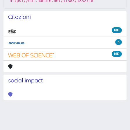
https://hdl.handle.net/11383/1832718
Citazioni
ND
5
ND
social impact