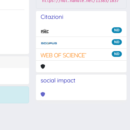
https://hdl.handle.net/11383/1837
Citazioni
ND
ND
ND
social impact