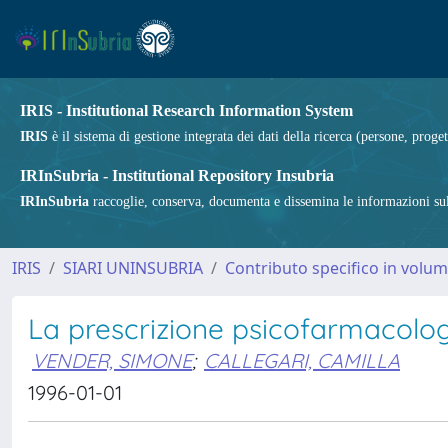
IRIS - Institutional Research Information System
IRIS
è il sistema di gestione integrata dei dati della ricerca (persone, proget
IRInSubria - Institutional Repository Insubria
IRInSubria
raccoglie, conserva, documenta e dissemina le informazioni sulla
IRIS
SIARI UNINSUBRIA
Contributo specifico in volu
La prescrizione psicofarmacolog
VENDER, SIMONE
;
CALLEGARI, CAMILLA
1996-01-01