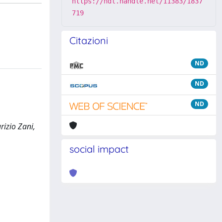
https://hdl.handle.net/11383/1837
719
Citazioni
ND
ND
ND
rizio Zani,
social impact