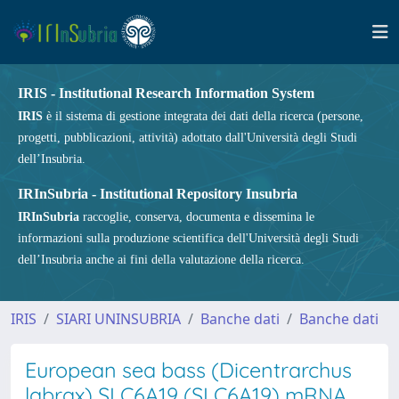
IRIS - Institutional Research Information System
IRIS
è il sistema di gestione integrata dei dati della ricerca (persone,
progetti, pubblicazioni, attività) adottato dall'Università degli Studi
dell’Insubria.
IRInSubria - Institutional Repository Insubria
IRInSubria
raccoglie, conserva, documenta e dissemina le
informazioni sulla produzione scientifica dell'Università degli Studi
dell’Insubria anche ai fini della valutazione della ricerca.
IRIS
SIARI UNINSUBRIA
Banche dati
Banche dati
European sea bass (Dicentrarchus
labrax) SLC6A19 (SLC6A19) mRNA,