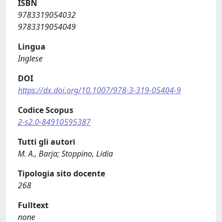
ISBN
9783319054032
9783319054049
Lingua
Inglese
DOI
https://dx.doi.org/10.1007/978-3-319-05404-9
Codice Scopus
2-s2.0-84910595387
Tutti gli autori
M. A., Barja; Stoppino, Lidia
Tipologia sito docente
268
Fulltext
none