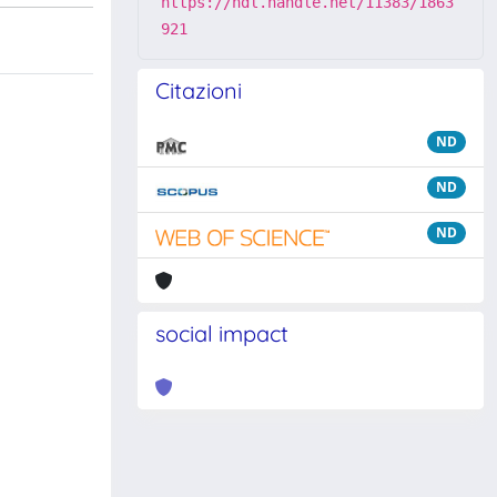
https://hdl.handle.net/11383/1863
921
Citazioni
ND
ND
ND
social impact