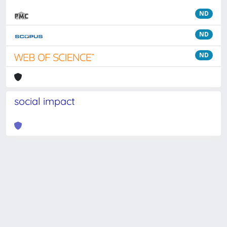
ND
ND
ND
social impact