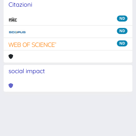
Citazioni
ND
ND
ND
social impact