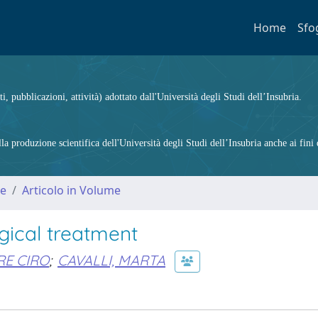
Home
Sfo
ti, pubblicazioni, attività) adottato dall'Università degli Studi dell’Insubria.
 produzione scientifica dell'Università degli Studi dell’Insubria anche ai fini d
me
Articolo in Volume
rgical treatment
RE CIRO
;
CAVALLI, MARTA