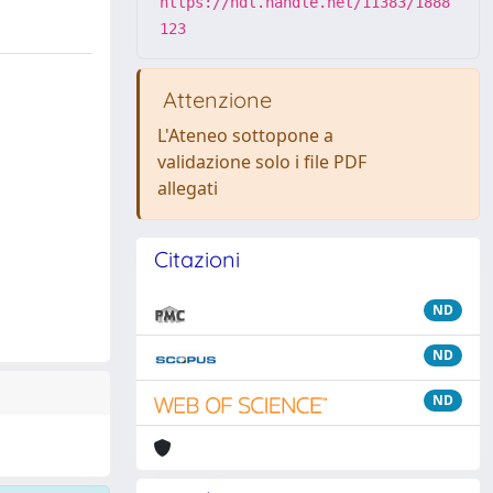
https://hdl.handle.net/11383/1888
123
Attenzione
L'Ateneo sottopone a
validazione solo i file PDF
allegati
Citazioni
ND
ND
ND