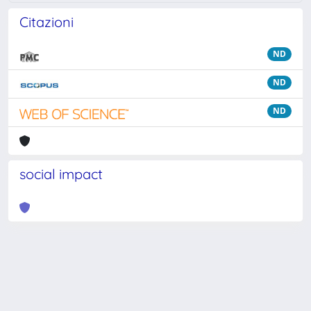
Citazioni
ND
ND
ND
social impact