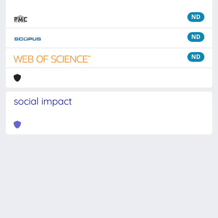
ND
ND
ND
social impact