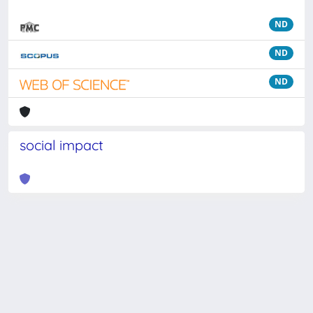
ND
ND
ND
social impact