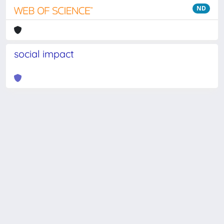
ND
social impact