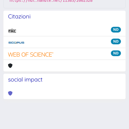
https://hdl.handle.net/11383/2002328
Citazioni
ND
ND
ND
social impact