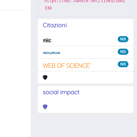
https://hdl.handle.net/11383/2002
330
Citazioni
ND
ND
ND
social impact