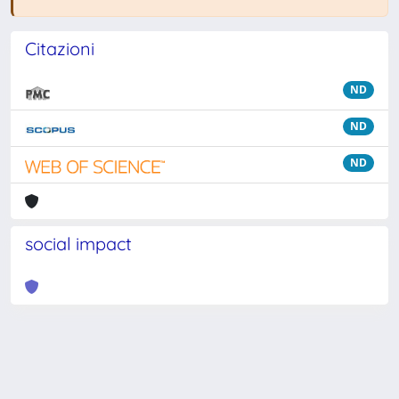
Citazioni
ND
ND
ND
social impact