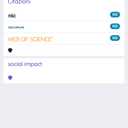
Citazioni
ND
ND
ND
social impact