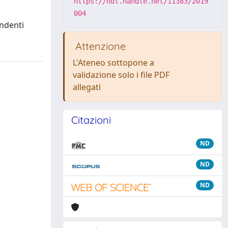
https://hdl.handle.net/11383/2019
004
endenti
Attenzione
L'Ateneo sottopone a
validazione solo i file PDF
allegati
Citazioni
ND
ND
ND