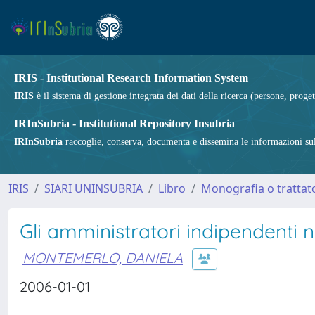
IRIS - Institutional Research Information System
IRIS
è il sistema di gestione integrata dei dati della ricerca (persone, proget
IRInSubria - Institutional Repository Insubria
IRInSubria
raccoglie, conserva, documenta e dissemina le informazioni sulla
IRIS
SIARI UNINSUBRIA
Libro
Monografia o trattato
Gli amministratori indipendenti n
MONTEMERLO, DANIELA
2006-01-01