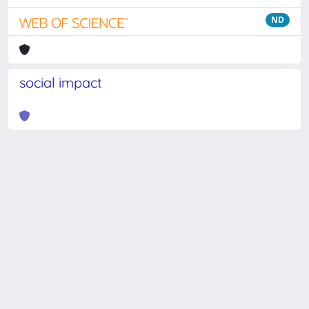
ND
social impact