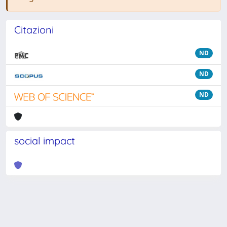
Citazioni
ND
ND
ND
social impact