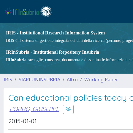
IRIS - Institutional Research Information System
IRIS
è il sistema di gestione integrata dei dati della ricerca (persone, proget
IRInSubria - Institutional Repository Insubria
IRInSubria
raccoglie, conserva, documenta e dissemina le informazioni sulla
IRIS
SIARI UNINSUBRIA
Altro
Working Paper
Can educational policies today
PORRO, GIUSEPPE
2015-01-01