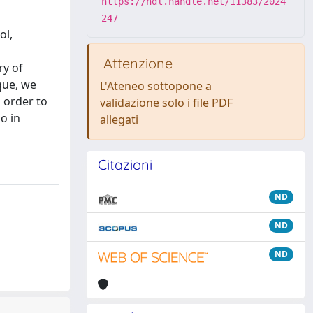
https://hdl.handle.net/11383/2024
247
ol,
Attenzione
ry of
que, we
L'Ateneo sottopone a
 order to
validazione solo i file PDF
o in
allegati
Citazioni
ND
ND
ND