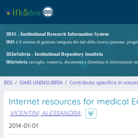
IRIS - Institutional Research Information System
IRIS
è il sistema di gestione integrata dei dati della ricerca (persone, proget
IRInSubria - Institutional Repository Insubria
IRInSubria
raccoglie, conserva, documenta e dissemina le informazioni sulla
IRIS
SIARI UNINSUBRIA
Contributo specifico in volu
Internet resources for medical E
VICENTINI, ALESSANDRA
;
2014-01-01