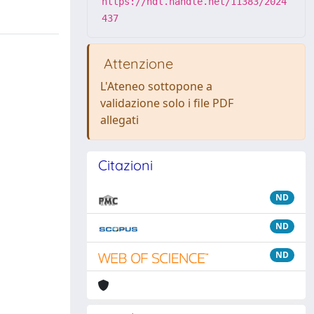
https://hdl.handle.net/11383/2024
437
Attenzione
L'Ateneo sottopone a
validazione solo i file PDF
allegati
Citazioni
ND
ND
ND