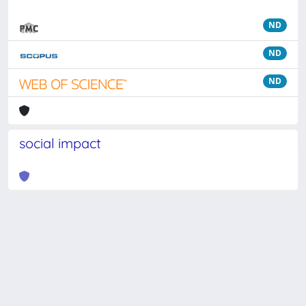
ND
ND
ND
social impact