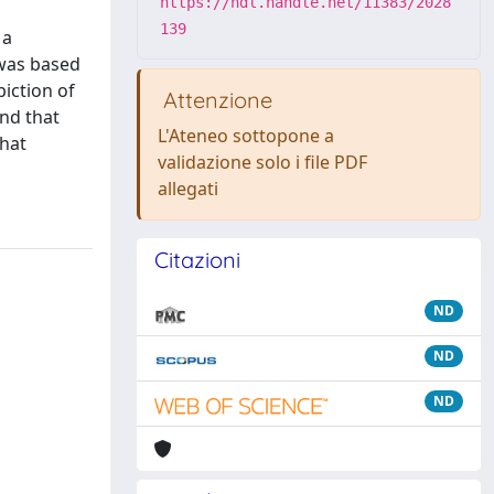
https://hdl.handle.net/11383/2028
139
 a
 was based
iction of
Attenzione
ond that
L'Ateneo sottopone a
that
validazione solo i file PDF
allegati
Citazioni
ND
ND
ND