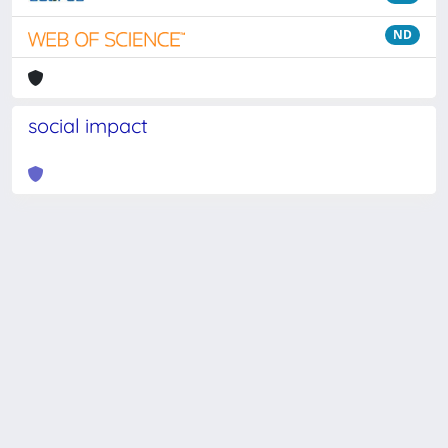
ND
social impact