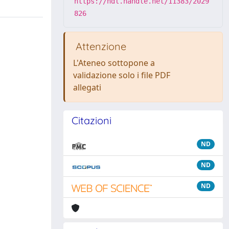
https://hdl.handle.net/11383/2029
826
Attenzione
L'Ateneo sottopone a
validazione solo i file PDF
allegati
Citazioni
ND
ND
ND