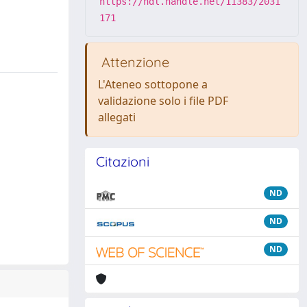
https://hdl.handle.net/11383/2031
171
Attenzione
L'Ateneo sottopone a
validazione solo i file PDF
allegati
Citazioni
ND
ND
ND