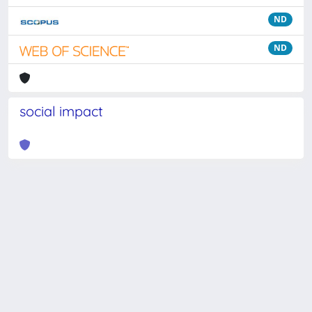
ND
ND
social impact