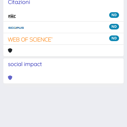
Citazioni
ND
ND
ND
social impact