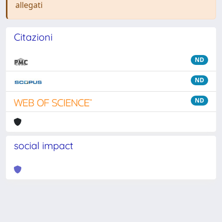
allegati
Citazioni
ND
ND
ND
social impact