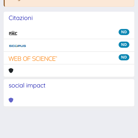
Citazioni
ND
ND
ND
social impact