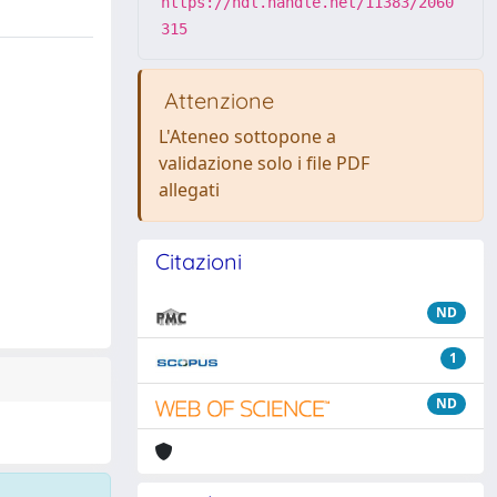
https://hdl.handle.net/11383/2060
315
Attenzione
L'Ateneo sottopone a
validazione solo i file PDF
allegati
Citazioni
ND
1
ND