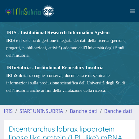
IRIS - Institutional Research Information System
IRIS
è il sistema di gestione integrata dei dati della ricerca (persone,
progetti, pubblicazioni, attività) adottato dall'Università degli Studi
dell’Insubria.
IRInSubria - Institutional Repository Insubria
IRInSubria
raccoglie, conserva, documenta e dissemina le
informazioni sulla produzione scientifica dell'Università degli Studi
dell’Insubria anche ai fini della valutazione della ricerca.
IRIS
SIARI UNINSUBRIA
Banche dati
Banche dati
Dicentrarchus labrax lipoprotein
lipase like protein (LPL-like) mRNA,