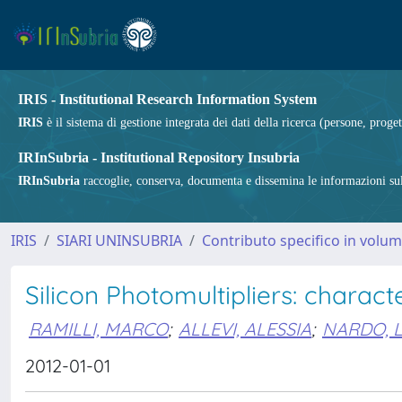
IRIS - Institutional Research Information System
IRIS
è il sistema di gestione integrata dei dati della ricerca (persone, proget
IRInSubria - Institutional Repository Insubria
IRInSubria
raccoglie, conserva, documenta e dissemina le informazioni sulla
IRIS
SIARI UNINSUBRIA
Contributo specifico in volu
Silicon Photomultipliers: charact
RAMILLI, MARCO
;
ALLEVI, ALESSIA
;
NARDO, 
2012-01-01