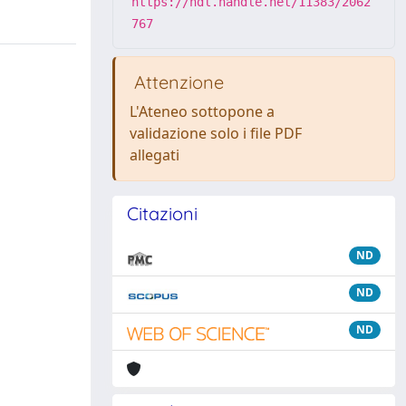
https://hdl.handle.net/11383/2062
767
Attenzione
L'Ateneo sottopone a
validazione solo i file PDF
allegati
Citazioni
ND
ND
ND