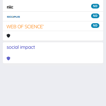
ND
ND
ND
social impact