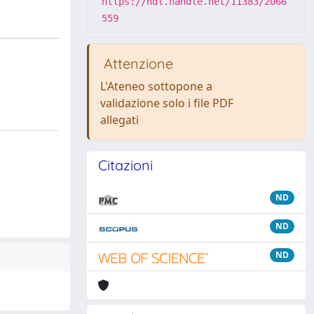
https://hdl.handle.net/11383/2066
559
Attenzione
L'Ateneo sottopone a
validazione solo i file PDF
allegati
Citazioni
ND
ND
ND