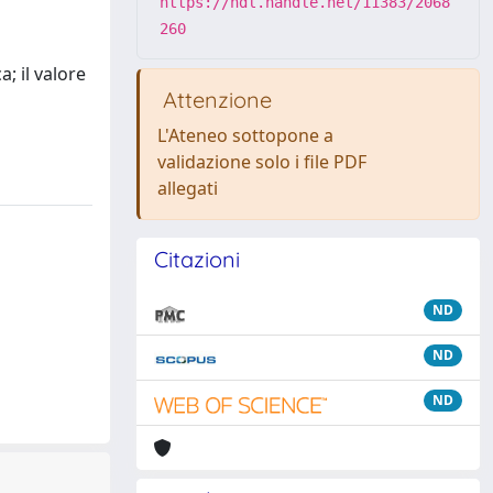
https://hdl.handle.net/11383/2068
260
; il valore
Attenzione
L'Ateneo sottopone a
validazione solo i file PDF
allegati
Citazioni
ND
ND
ND