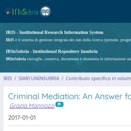
IRIS - Institutional Research Information System
IRIS
è il sistema di gestione integrata dei dati della ricerca (persone, proget
IRInSubria - Institutional Repository Insubria
IRInSubria
raccoglie, conserva, documenta e dissemina le informazioni sulla
IRIS
SIARI UNINSUBRIA
Contributo specifico in volu
Criminal Mediation: An Answer fo
Grazia Mannozzi
2017-01-01