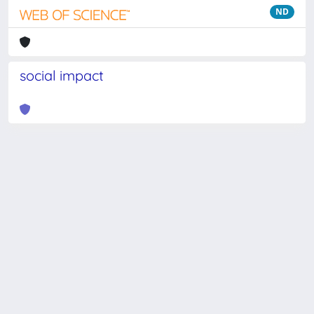
ND
social impact