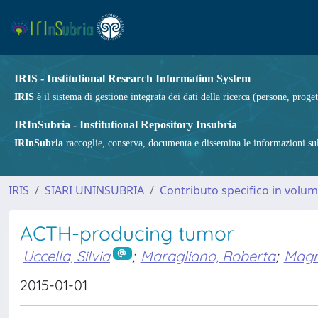
IRIS - Institutional Research Information System
IRIS
è il sistema di gestione integrata dei dati della ricerca (persone, proget
IRInSubria - Institutional Repository Insubria
IRInSubria
raccoglie, conserva, documenta e dissemina le informazioni sulla
IRIS
SIARI UNINSUBRIA
Contributo specifico in volu
ACTH-producing tumor
Uccella, Silvia
;
Maragliano, Roberta
;
Magn
2015-01-01