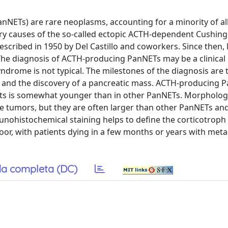
NETs) are rare neoplasms, accounting for a minority of al
ry causes of the so-called ectopic ACTH-dependent Cushing
scribed in 1950 by Del Castillo and coworkers. Since then, 
 The diagnosis of ACTH-producing PanNETs may be a clinical 
yndrome is not typical. The milestones of the diagnosis are 
sol and the discovery of a pancreatic mass. ACTH-producing 
ts is somewhat younger than in other PanNETs. Morphologic
e tumors, but they are often larger than other PanNETs an
munohistochemical staining helps to define the corticotrop
oor, with patients dying in a few months or years with meta
a completa (DC)