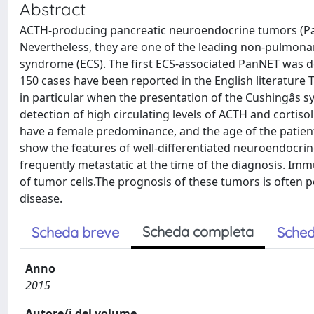
Abstract
ACTH-producing pancreatic neuroendocrine tumors (Pan
Nevertheless, they are one of the leading non-pulmona
syndrome (ECS). The first ECS-associated PanNET was de
150 cases have been reported in the English literature
in particular when the presentation of the Cushingâs s
detection of high circulating levels of ACTH and corti
have a female predominance, and the age of the patien
show the features of well-differentiated neuroendocrin
frequently metastatic at the time of the diagnosis. Im
of tumor cells.The prognosis of these tumors is often p
disease.
Scheda completa
Scheda breve
Sched
Anno
2015
Autore/i del volume