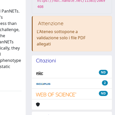
https://hdl.handle.net/11383/2069
408
l PanNETs.
's
Attenzione
less than
challenge,
L'Ateneo sottopone a
the
validazione solo i file PDF
PanNETs
allegati
ally, they
d
Citazioni
h phenotype
static
ND
2
ND