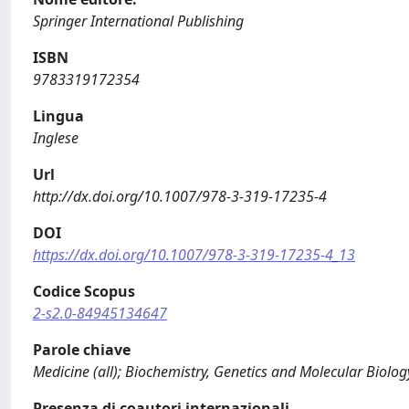
Springer International Publishing
ISBN
9783319172354
Lingua
Inglese
Url
http://dx.doi.org/10.1007/978-3-319-17235-4
DOI
https://dx.doi.org/10.1007/978-3-319-17235-4_13
Codice Scopus
2-s2.0-84945134647
Parole chiave
Medicine (all); Biochemistry, Genetics and Molecular Biology
Presenza di coautori internazionali