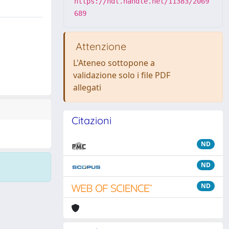
https://hdl.handle.net/11383/2069
689
Attenzione
L'Ateneo sottopone a
validazione solo i file PDF
allegati
Citazioni
ND
ND
ND