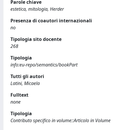
Parole chiave
estetica, mitologia, Herder
Presenza di coautori internazionali
no
Tipologia sito docente
268
Tipologia
info:eu-repo/semantics/bookPart
Tutti gli autori
Latini, Micaela
Fulltext
none
Tipologia
Contributo specifico in volume::Articolo in Volume