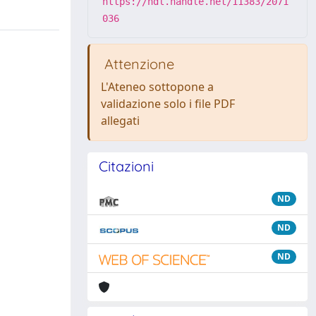
https://hdl.handle.net/11383/2071
036
Attenzione
L'Ateneo sottopone a
validazione solo i file PDF
allegati
Citazioni
ND
ND
ND